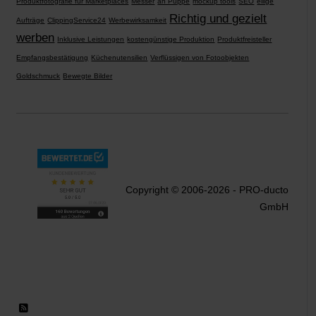
Produktfotografie für Marketplaces
Messer
an Puppe
mockup tools
SEO
eilige
Richtig und gezielt
Aufträge
ClippingService24
Werbewirksamkeit
werben
Inklusive Leistungen
kostengünstige Produktion
Produktfreisteller
Empfangsbestätigung
Küchenutensilien
Verflüssigen von Fotoobjekten
Goldschmuck
Bewegte Bilder
Copyright © 2006-2026 - PRO-ducto
GmbH
RSS 2.0