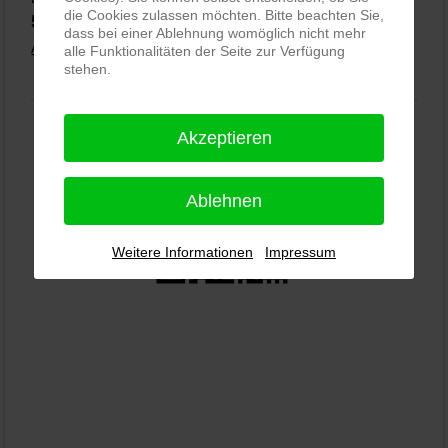
die Cookies zulassen möchten. Bitte beachten Sie,
5,0
⭐⭐⭐⭐⭐
bei
144 Google-Rezensionen
(Stand 02.01.2026)
dass bei einer Ablehnung womöglich nicht mehr
Alle Rezensionen ansehen
|
Bewertung abgeben
alle Funktionalitäten der Seite zur Verfügung
stehen.
Akzeptieren
Ablehnen
Weitere Informationen
Impressum