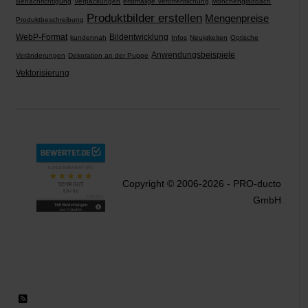
Benachrichtigung
Verpackungen
erstmalige Veröffentlichung
Mönchengladbach
Produktbilder erstellen
Mengenpreise
Produktbeschreibung
WebP-Format
Bildentwicklung
kundennah
Infos
Neuigkeiten
Optische
Anwendungsbeispiele
Veränderungen
Dekoration an der Puppe
Vektorisierung
Copyright © 2006-2026 - PRO-ducto
GmbH
RSS 2.0