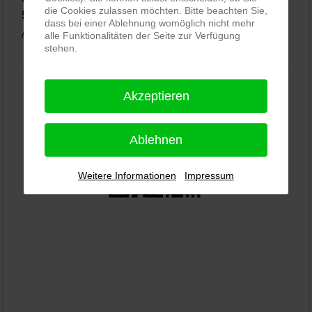
die Cookies zulassen möchten. Bitte beachten Sie,
5,0
⭐⭐⭐⭐⭐
bei
144 Google-Rezensionen
(Stand 02.01.2026)
dass bei einer Ablehnung womöglich nicht mehr
Alle Rezensionen ansehen
|
Bewertung abgeben
alle Funktionalitäten der Seite zur Verfügung
stehen.
Akzeptieren
Ablehnen
Weitere Informationen
Impressum