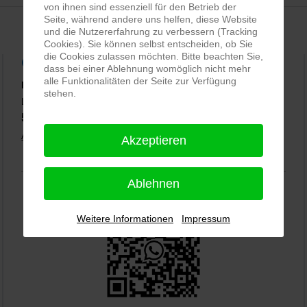
von ihnen sind essenziell für den Betrieb der
Seite, während andere uns helfen, diese Website
und die Nutzererfahrung zu verbessern (Tracking
Cookies). Sie können selbst entscheiden, ob Sie
die Cookies zulassen möchten. Bitte beachten Sie,
Google Rezensionen
dass bei einer Ablehnung womöglich nicht mehr
alle Funktionalitäten der Seite zur Verfügung
PRO-ducto GmbH
, Fotografie und Bildbearbeitung in
stehen.
Lichtenau
5,0
⭐⭐⭐⭐⭐
bei
144 Google-Rezensionen
(Stand 02.01.2026)
Alle Rezensionen ansehen
|
Bewertung abgeben
Akzeptieren
Ablehnen
Weitere Informationen
Impressum