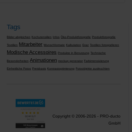
Tags
Bilder abgleichen
Kochutensilien
Infos
Öko-Produktfotografie
Produktfotografie
Mitarbeiter
Textilien
Wunschformate
Kalkulation
Graz
Textilien fotografieren
Modische Accessoires
Produkte in Benutzung
Technische
Animationen
Besonderheiten
mockup generator
Farbintensivierung
Einheitliche Fotos
Preisbasis
Kontrastoptimierung
Fotoobjekte ausleuchten
Copyright © 2006-2026 - PRO-ducto
GmbH