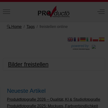
Mobile Menu Toggle
Off
🔍 Home
Tags
freistellen online
powered by:
einfache Datenübertragung
Bilder freistellen
Neueste Artikel
Produktfotografie 2026 – Qualität, KI & Studiofotografie
Produktfotografie 2025: Mockups, Farbverbindlichkeit