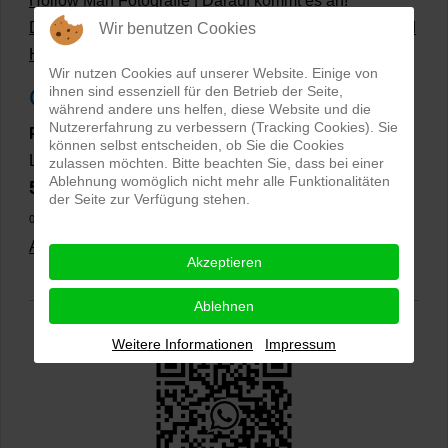
Hollow Man Fotografie | Darauf kommt es an!
Dateiformate und Bilder mit transparentem Hintergrund
Wir benutzen Cookies
Hollowman und Produktfotografie
Wir nutzen Cookies auf unserer Website. Einige von
ihnen sind essenziell für den Betrieb der Seite,
Google Rezensionen
während andere uns helfen, diese Website und die
Nutzererfahrung zu verbessern (Tracking Cookies). Sie
PRO-ducto GmbH
, Fotografie und Bildbearbeitung in
können selbst entscheiden, ob Sie die Cookies
Lichtenau
zulassen möchten. Bitte beachten Sie, dass bei einer
Ablehnung womöglich nicht mehr alle Funktionalitäten
5,0
⭐⭐⭐⭐⭐
bei
144 Google-Rezensionen
(Stand
der Seite zur Verfügung stehen.
02.01.2026)
Alle Rezensionen ansehen
|
Bewertung abgeben
Akzeptieren
Ablehnen
Weitere Informationen
Impressum