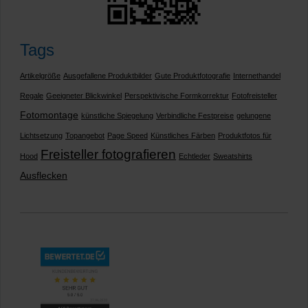
Tags
Artikelgröße
Ausgefallene Produktbilder
Gute Produktfotografie
Internethandel
Regale
Geeigneter Blickwinkel
Perspektivische Formkorrektur
Fotofreisteller
Fotomontage
künstliche Spiegelung
Verbindliche Festpreise
gelungene
Lichtsetzung
Topangebot
Page Speed
Künstliches Färben
Produktfotos für
Freisteller fotografieren
Hood
Echtleder
Sweatshirts
Ausflecken