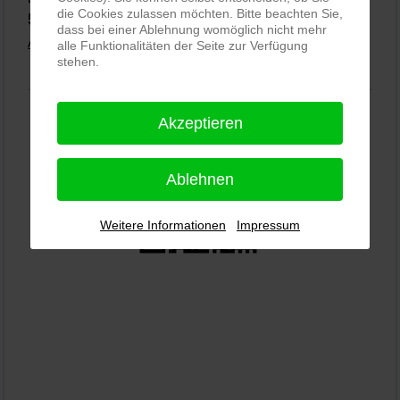
die Cookies zulassen möchten. Bitte beachten Sie,
5,0
⭐⭐⭐⭐⭐
bei
144 Google-Rezensionen
(Stand 02.01.2026)
dass bei einer Ablehnung womöglich nicht mehr
Alle Rezensionen ansehen
|
Bewertung abgeben
alle Funktionalitäten der Seite zur Verfügung
stehen.
Akzeptieren
Ablehnen
Weitere Informationen
Impressum