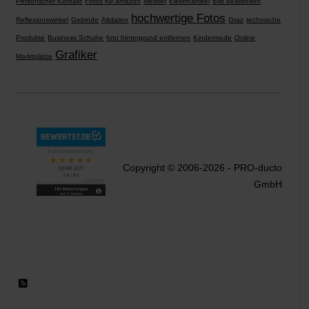
Persönlicher Kontakt
Fotos für amazon
Messer
Elektroartikel
Bild bearbeiten
hochwertige Fotos
Reflexionswinkel
Gebinde
Altdaten
Graz
technische
Produkte
Business Schuhe
foto hintergrund entfernen
Kindermode
Online
Grafiker
Marktplätze
Copyright © 2006-2026 - PRO-ducto
GmbH
RSS 2.0