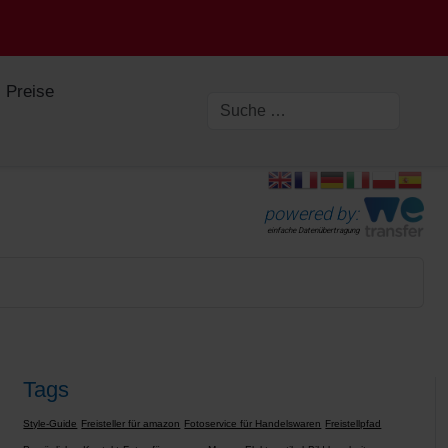
Preise
powered by:
einfache Datenübertragung
Tags
Style-Guide
Freisteller für amazon
Fotoservice für Handelswaren
Freistellpfad