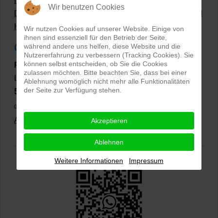
Hollow Man Fotografie | Darauf kommt es an!
Wir benutzen Cookies
Dateiformate und Bilder mit transparentem Hintergrund
Hollowman und Produktfotografie
Wir nutzen Cookies auf unserer Website. Einige von
ihnen sind essenziell für den Betrieb der Seite,
Google Rezensionen
während andere uns helfen, diese Website und die
Nutzererfahrung zu verbessern (Tracking Cookies). Sie
können selbst entscheiden, ob Sie die Cookies
PRO-ducto GmbH
, Fotografie und Bildbearbeitung in
zulassen möchten. Bitte beachten Sie, dass bei einer
Lichtenau
Ablehnung womöglich nicht mehr alle Funktionalitäten
der Seite zur Verfügung stehen.
5,0
⭐⭐⭐⭐⭐
bei
144 Google-Rezensionen
(Stand
02.01.2026)
Alle Rezensionen ansehen
|
Bewertung abgeben
Akzeptieren
Ablehnen
Weitere Informationen
Impressum