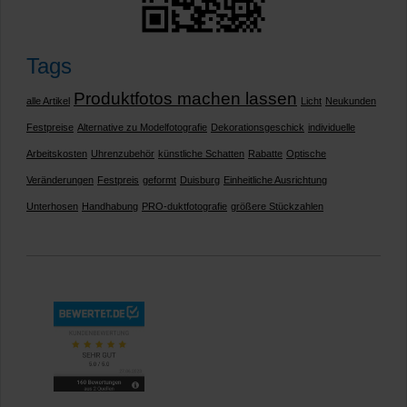
Tags
Produktfotos machen lassen
alle Artikel
Licht
Neukunden
Festpreise
Alternative zu Modelfotografie
Dekorationsgeschick
individuelle
Arbeitskosten
Uhrenzubehör
künstliche Schatten
Rabatte
Optische
Veränderungen
Festpreis
geformt
Duisburg
Einheitliche Ausrichtung
Unterhosen
Handhabung
PRO-duktfotografie
größere Stückzahlen