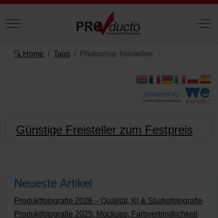
Mobile Menu Toggle
Off
🔍 Home
Tags
Photoshop freistellen
powered by:
einfache Datenübertragung
Günstige Freisteller zum Festpreis
Neueste Artikel
Produktfotografie 2026 – Qualität, KI & Studiofotografie
Produktfotografie 2025: Mockups, Farbverbindlichkeit