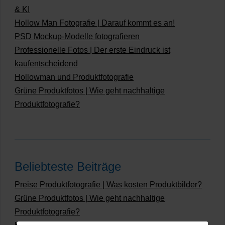
& KI
Hollow Man Fotografie | Darauf kommt es an!
PSD Mockup-Modelle fotografieren
Professionelle Fotos | Der erste Eindruck ist
kaufentscheidend
Hollowman und Produktfotografie
Grüne Produktfotos | Wie geht nachhaltige
Produktfotografie?
Beliebteste Beiträge
Preise Produktfotografie | Was kosten Produktbilder?
Grüne Produktfotos | Wie geht nachhaltige
Produktfotografie?