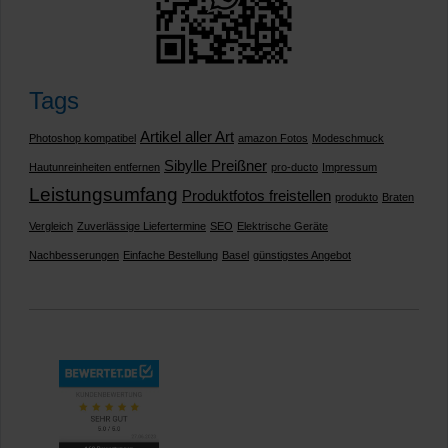
Tags
Artikel aller Art
Photoshop kompatibel
amazon Fotos
Modeschmuck
Sibylle Preißner
Hautunreinheiten entfernen
pro-ducto
Impressum
Leistungsumfang
Produktfotos freistellen
produkto
Braten
Vergleich
Zuverlässige Liefertermine
SEO
Elektrische Geräte
Nachbesserungen
Einfache Bestellung
Basel
günstigstes Angebot