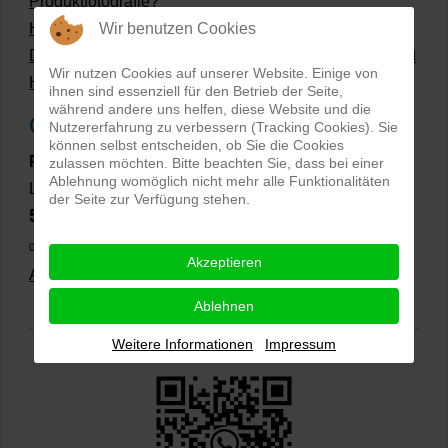
Produktfotografie?
Wir benutzen Cookies
Hollow Man Fotografie | Darauf kommt es an!
Dateiformate und Bilder mit transparentem Hintergrund
Wir nutzen Cookies auf unserer Website. Einige von
Hollowman und Produktfotografie
ihnen sind essenziell für den Betrieb der Seite,
während andere uns helfen, diese Website und die
Google Rezensionen
Nutzererfahrung zu verbessern (Tracking Cookies). Sie
können selbst entscheiden, ob Sie die Cookies
PRO-ducto GmbH
, Fotografie und Bildbearbeitung in
zulassen möchten. Bitte beachten Sie, dass bei einer
Ablehnung womöglich nicht mehr alle Funktionalitäten
Lichtenau
der Seite zur Verfügung stehen.
5,0
⭐⭐⭐⭐⭐
bei
144 Google-Rezensionen
(Stand
02.01.2026)
Akzeptieren
Alle Rezensionen ansehen
|
Bewertung abgeben
Ablehnen
Weitere Informationen
Impressum