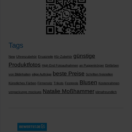
Tags
günstige
New
Uhrenzubehör
Ersatzteile
Kfz-Zubehör
Produktfotos
High End Fotoaufnahmen
an Puppenkörper
Einfärben
beste Preise
von Bildinhalten
eilige Aufträge
Schriften freistellen
Blusen
Künstliches Färben
Firmensitz
Trikots
Festpreis
Kostenrahmen
Natalie Moßhammer
verpackungs mockups
klimafreundlich