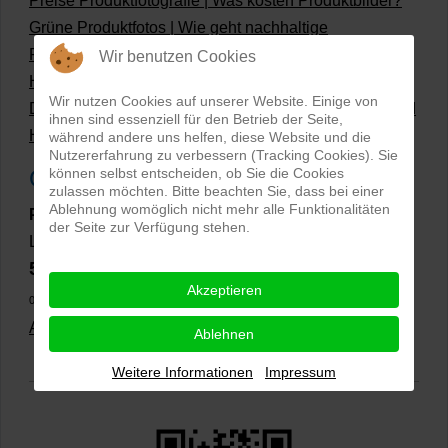
Preise Produktfotografie | Was kosten Produktbilder?
Grüne Produktfotos | Wie geht nachhaltige
Produktfotografie?
Wir benutzen Cookies
Hollow Man Fotografie | Darauf kommt es an!
Wir nutzen Cookies auf unserer Website. Einige von
Dateiformate und Bilder mit transparentem Hintergrund
ihnen sind essenziell für den Betrieb der Seite,
Hollowman und Produktfotografie
während andere uns helfen, diese Website und die
Nutzererfahrung zu verbessern (Tracking Cookies). Sie
Google Rezensionen
können selbst entscheiden, ob Sie die Cookies
zulassen möchten. Bitte beachten Sie, dass bei einer
Ablehnung womöglich nicht mehr alle Funktionalitäten
PRO-ducto GmbH
, Fotografie und Bildbearbeitung in
der Seite zur Verfügung stehen.
Lichtenau
5,0
⭐⭐⭐⭐⭐
bei
144 Google-Rezensionen
(Stand
Akzeptieren
02.01.2026)
Alle Rezensionen ansehen
|
Bewertung abgeben
Ablehnen
Weitere Informationen
Impressum