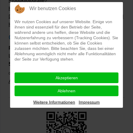
Produktfotografie?
Wir benutzen Cookies
Hollow Man Fotografie | Darauf kommt es an!
Dateiformate und Bilder mit transparentem Hintergrund
Wir nutzen Cookies auf unserer Website. Einige von
Hollowman und Produktfotografie
ihnen sind essenziell für den Betrieb der Seite,
während andere uns helfen, diese Website und die
Google Rezensionen
Nutzererfahrung zu verbessern (Tracking Cookies). Sie
können selbst entscheiden, ob Sie die Cookies
PRO-ducto GmbH
, Fotografie und Bildbearbeitung in
zulassen möchten. Bitte beachten Sie, dass bei einer
Ablehnung womöglich nicht mehr alle Funktionalitäten
Lichtenau
der Seite zur Verfügung stehen.
5,0
⭐⭐⭐⭐⭐
bei
144 Google-Rezensionen
(Stand
02.01.2026)
Akzeptieren
Alle Rezensionen ansehen
|
Bewertung abgeben
Ablehnen
Weitere Informationen
Impressum