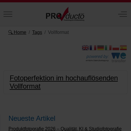
Mobile Menu Toggle
Off
🔍 Home
Tags
Vollformat
powered by:
einfache Datenübertragung
Fotoperfektion im hochauflösenden
Vollformat
Neueste Artikel
Produktfotografie 2026 – Qualität, KI & Studiofotografie