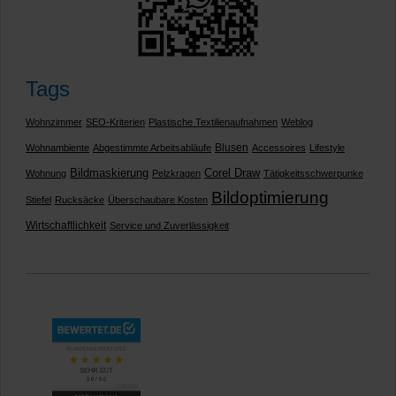
Tags
Wohnzimmer
SEO-Kriterien
Plastische Textilienaufnahmen
Weblog
Blusen
Wohnambiente
Abgestimmte Arbeitsabläufe
Accessoires
Lifestyle
Bildmaskierung
Corel Draw
Wohnung
Pelzkragen
Tätigkeitsschwerpunke
Bildoptimierung
Stiefel
Rucksäcke
Überschaubare Kosten
Wirtschaftlichkeit
Service und Zuverlässigkeit