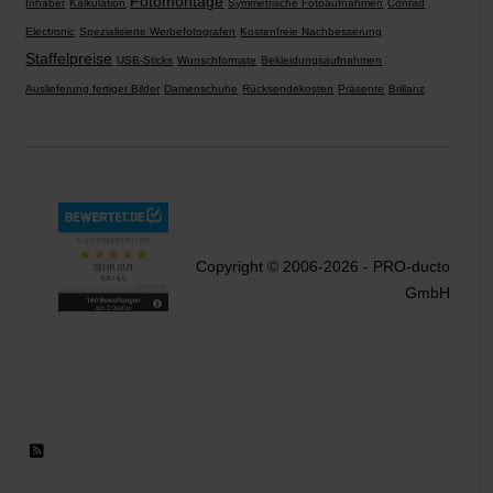
Fotomontage
Inhaber
Kalkulation
Symmetrische Fotoaufnahmen
Conrad
Electronic
Spezialisierte Werbefotografen
Kostenfreie Nachbesserung
Staffelpreise
USB-Sticks
Wunschformate
Bekleidungsaufnahmen
Auslieferung fertiger Bilder
Damenschuhe
Rücksendekosten
Präsente
Brillanz
Copyright © 2006-2026 - PRO-ducto
GmbH
RSS 2.0