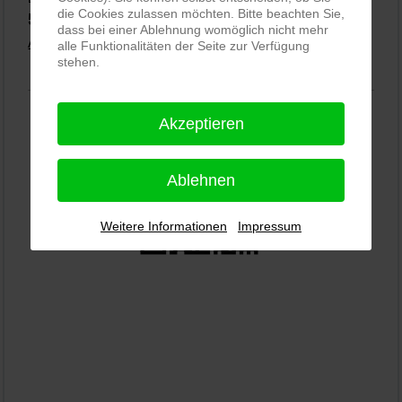
die Cookies zulassen möchten. Bitte beachten Sie,
5,0
⭐⭐⭐⭐⭐
bei
144 Google-Rezensionen
(Stand 02.01.2026)
dass bei einer Ablehnung womöglich nicht mehr
Alle Rezensionen ansehen
|
Bewertung abgeben
alle Funktionalitäten der Seite zur Verfügung
stehen.
Akzeptieren
Ablehnen
Weitere Informationen
Impressum