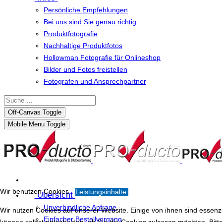
Persönliche Empfehlungen
Bei uns sind Sie genau richtig
Produktfotografie
Nachhaltige Produktfotos
Hollowman Fotografie für Onlineshop
Bilder und Fotos freistellen
Fotografen und Ansprechpartner
Off-Canvas Toggle
Mobile Menu Toggle
Wir benutzen Cookies
Leistungsinhalte
Übersicht
Unverbindliche Anfrage
Wir nutzen Cookies auf unserer Website. Einige von ihnen sind essenzi
Einfacher Bestellvorgang