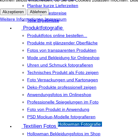
können selbst entscheiden, ob Sie die Cookies zulassen möchten. Bitte
Planbar kurze Lieferzeiten
Akzeptieren
Ablehnen
Günstige Festpreise
Weitere Informationen
Impressum
Tolle Ergebnisse
Produktfotografie
Produktfotos online bestellen...
Produkte mit glänzender Oberfläche
Fotos von transparenten Produkten
Mode und Bekleidung für Onlineshop
Uhren und Schmuck fotografieren
Technisches Produkt als Foto zeigen
Foto Verpackungen und Kartonagen
Deko-Produkte professionell zeigen
Anwendungsfotos im Onlineshop
Professionelle Spiegelungen im Foto
Foto von Produkt in Anwendung
PSD Mockup-Modelle fotografieren
Hollowman Fotografie
Textilien Fotos
Hollowman Bekleidungsfotos im Shop