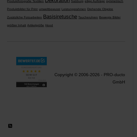
Dekoration
Produktfotografie Textilien
Salzburg
eilige Aufträge
symmetrisch
Produktbilder für Print
umweltbewusst
Leistungsrahmen
Drehende Objekte
Basisiretusche
Zusätzliche Fotoarbeiten
Taucheruhren
Bewegte Bilder
größter Inhalt
Artikelgröße
Hood
Copyright © 2006-2026 - PRO-ducto
GmbH
RSS 2.0