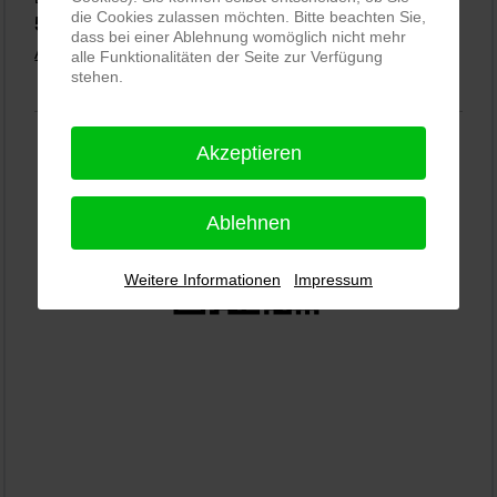
die Cookies zulassen möchten. Bitte beachten Sie,
5,0
⭐⭐⭐⭐⭐
bei
144 Google-Rezensionen
(Stand 02.01.2026)
dass bei einer Ablehnung womöglich nicht mehr
Alle Rezensionen ansehen
|
Bewertung abgeben
alle Funktionalitäten der Seite zur Verfügung
stehen.
Akzeptieren
Ablehnen
Weitere Informationen
Impressum