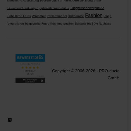
Individuelle Beratung
Einheitliche Ausrichtung
bessere Qualität
ohne
Tätigkeitsschwerpunkte
Lizenzbeschränkungen
optimierte Werbefotos
Fashion
Einheitliche Fotos
Winterthur
Internethandel
Bildforrmate
Ringe
fotografieren
freigestellte Fotos
Küchenutensilien
Schweiz
bis 30% Nachlass
Copyright © 2006-2026 - PRO-ducto
GmbH
RSS 2.0