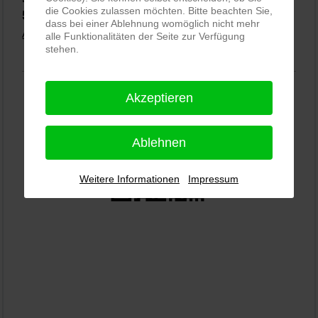
die Cookies zulassen möchten. Bitte beachten Sie,
5,0
⭐⭐⭐⭐⭐
bei
144 Google-Rezensionen
(Stand 02.01.2026)
dass bei einer Ablehnung womöglich nicht mehr
Alle Rezensionen ansehen
|
Bewertung abgeben
alle Funktionalitäten der Seite zur Verfügung
stehen.
Akzeptieren
Ablehnen
Weitere Informationen
Impressum