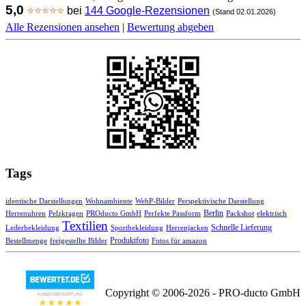
5,0
⭐⭐⭐⭐⭐
bei
144 Google-Rezensionen
(Stand 02.01.2026)
Alle Rezensionen ansehen
|
Bewertung abgeben
Tags
identische Darstellungen
Wohnambiente
WebP-Bilder
Perspektivische Darstellung
Herrenuhren
Pelzkragen
PROducto GmbH
Perfekte Passform
Berlin
Packshot
elektrisch
Textilien
Schnelle Lieferung
Lederbekleidung
Sportbekleidung
Herrenjacken
Bestellmenge
freigestellte Bilder
Produktfoto
Fotos für amazon
Copyright © 2006-2026 - PRO-ducto GmbH