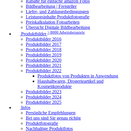
Rabatte für einfache amazon Fotos
Bildbearbeitung | Freisteller
Liefer- und Zahlungsbedingungen
Leistungsinhalte Produktfotografie
Preiskalkulation Fotoarbeiten
Übersicht Digitale Bildbearbeitung
> 8000 Arbeitsbeispiele
Produktbilder
Produktbilder 2016
Produktbilder 2017
Produktbilder 2018
Produktbilder 2019
Produktbilder 2020
Produktbilder 2021
Produktbilder 2022
Produktfotos von Produkten in Anwendung
Haushaltwaren, Drogerieartikel und
Kosmetikprodukte
Produktbilder 2023
Produktbilder 2024
Produktbilder 2025
Infos
Persönliche Empfehlungen
Bei uns sind Sie genau richtig
Produktfotografie
Nachhaltige Produktfotos