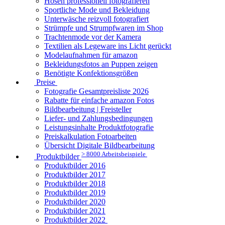
Hosen professionell fotografieren
Sportliche Mode und Bekleidung
Unterwäsche reizvoll fotografiert
Strümpfe und Strumpfwaren im Shop
Trachtenmode vor der Kamera
Textilien als Legeware ins Licht gerückt
Modelaufnahmen für amazon
Bekleidungsfotos an Puppen zeigen
Benötigte Konfektionsgrößen
Preise
Fotografie Gesamtpreisliste 2026
Rabatte für einfache amazon Fotos
Bildbearbeitung | Freisteller
Liefer- und Zahlungsbedingungen
Leistungsinhalte Produktfotografie
Preiskalkulation Fotoarbeiten
Übersicht Digitale Bildbearbeitung
> 8000 Arbeitsbeispiele
Produktbilder
Produktbilder 2016
Produktbilder 2017
Produktbilder 2018
Produktbilder 2019
Produktbilder 2020
Produktbilder 2021
Produktbilder 2022