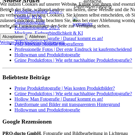
Neueste Artikel
einfache
Wir nutzen Cookies auf unserer Website. Einige von ihnen sind essenzie
Datenübertragung
Betrieb der Seite, während andere uns helfen, diese Website und die N
Produktfotografie 2026 –
zu verbessern (Tracking Cookies). Sie können selbst entscheiden, ob S
Qualität, KI &
zulassen möchten. Bitte beachten Sie, dass bei einer Ablehnung womög
Studiofotografie
mehr alle Funktionalitäten der Seite zur Verfügung stehen.
Produktfotografie 2025:
Mockups, Farbverbindlichkeit & KI
Akzeptieren
Ablehnen
Hollow Man Fotografie | Darauf kommt es an!
Weitere Informationen
Impressum
PSD Mockup-Modelle fotografieren
Professionelle Fotos | Der erste Eindruck ist kaufentscheidend
Hollowman und Produktfotografie
Grüne Produktfotos | Wie geht nachhaltige Produktfotografie?
Beliebteste Beiträge
Preise Produktfotografie | Was kosten Produktbilder?
Grüne Produktfotos | Wie geht nachhaltige Produktfotografie?
Hollow Man Fotografie | Darauf kommt es an!
Dateiformate und Bilder mit transparentem Hintergrund
Hollowman und Produktfotografie
Google Rezensionen
PRO-ducto GmbH
, Fotografie und Bildbearbeitung in Lichtenau