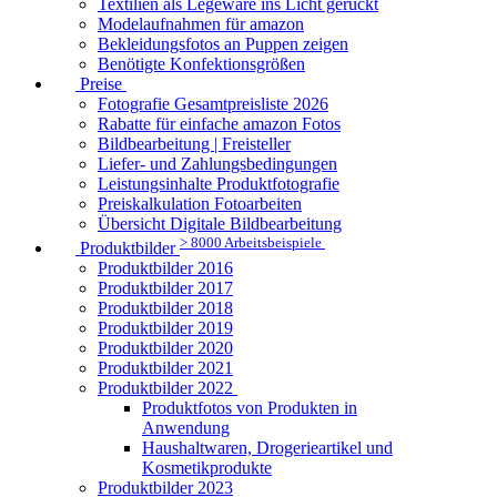
Textilien als Legeware ins Licht gerückt
Modelaufnahmen für amazon
Bekleidungsfotos an Puppen zeigen
Benötigte Konfektionsgrößen
Preise
Fotografie Gesamtpreisliste 2026
Rabatte für einfache amazon Fotos
Bildbearbeitung | Freisteller
Liefer- und Zahlungsbedingungen
Leistungsinhalte Produktfotografie
Preiskalkulation Fotoarbeiten
Übersicht Digitale Bildbearbeitung
> 8000 Arbeitsbeispiele
Produktbilder
Produktbilder 2016
Produktbilder 2017
Produktbilder 2018
Produktbilder 2019
Produktbilder 2020
Produktbilder 2021
Produktbilder 2022
Produktfotos von Produkten in
Anwendung
Haushaltwaren, Drogerieartikel und
Kosmetikprodukte
Produktbilder 2023