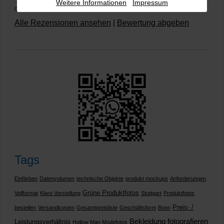
Weitere Informationen
Impressum
02.01.2026)
Alle Rezensionen ansehen
|
Bewertung abgeben
Tags
Einfärben
Datenvolumen
technische Objekte
produkt mockups
Anforderungen
Grüne Produktfotos
Vollformat
Klare Vorstellung
Stuttgart
Produktfotos
Preis- /
bestellen
Versandkosten
Gesamtpreisliste
Geschäftsform
Bonn
Bekleidung fotografieren
Leistungsverhältnis
Hollow Man Modefotos