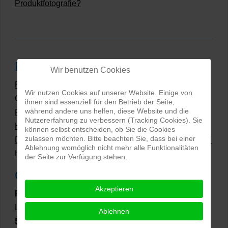
Produktfotografie?
Beliebteste Beiträge
Wir benutzen Cookies
Preise Produktfotografie | Was kosten Produktbilder?
Wir nutzen Cookies auf unserer Website. Einige von
Grüne Produktfotos | Wie geht nachhaltige
ihnen sind essenziell für den Betrieb der Seite,
während andere uns helfen, diese Website und die
Produktfotografie?
Nutzererfahrung zu verbessern (Tracking Cookies). Sie
Hollow Man Fotografie | Darauf kommt es an!
können selbst entscheiden, ob Sie die Cookies
zulassen möchten. Bitte beachten Sie, dass bei einer
Dateiformate und Bilder mit transparentem Hintergrund
Ablehnung womöglich nicht mehr alle Funktionalitäten
Hollowman und Produktfotografie
der Seite zur Verfügung stehen.
Google Rezensionen
Akzeptieren
PRO-ducto GmbH
, Fotografie und Bildbearbeitung in
Lichtenau
Ablehnen
5,0
⭐⭐⭐⭐⭐
bei
144 Google-Rezensionen
(Stand