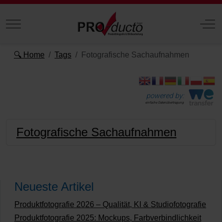
Mobile Menu Toggle
Off
🔍 Home
Tags
Fotografische Sachaufnahmen
powered by:
einfache Datenübertragung
Fotografische Sachaufnahmen
Neueste Artikel
Produktfotografie 2026 – Qualität, KI & Studiofotografie
Produktfotografie 2025: Mockups, Farbverbindlichkeit