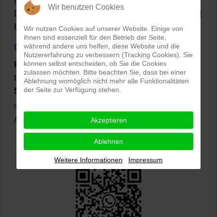
Hollow Man Fotografie | Darauf kommt es an!
Wir benutzen Cookies
Dateiformate und Bilder mit transparentem Hintergrund
Hollowman und Produktfotografie
Wir nutzen Cookies auf unserer Website. Einige von
ihnen sind essenziell für den Betrieb der Seite,
Google Rezensionen
während andere uns helfen, diese Website und die
Nutzererfahrung zu verbessern (Tracking Cookies). Sie
können selbst entscheiden, ob Sie die Cookies
PRO-ducto GmbH
, Fotografie und Bildbearbeitung in
zulassen möchten. Bitte beachten Sie, dass bei einer
Lichtenau
Ablehnung womöglich nicht mehr alle Funktionalitäten
der Seite zur Verfügung stehen.
5,0
⭐⭐⭐⭐⭐
bei
144 Google-Rezensionen
(Stand
02.01.2026)
Alle Rezensionen ansehen
|
Bewertung abgeben
Akzeptieren
Ablehnen
Weitere Informationen
Impressum