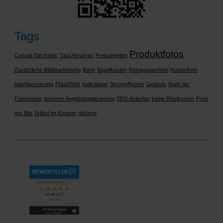
Tags
Produktfotos
Conrad Electronic
Taucheruhren
Preisangebot
Zusätzliche Bildbearbeitung
Bonn
Bügelkosten
Reinigungsmittel
Kostenfreie
Flaschen
Nachbesserung
Kalkulation
Strumpfhosen
Gebinde
Wahl der
Fotomuster
bessere Angebotsplatzierung
SEO-Kriterien
keine Rüstkosten
Preis
pro Bild
Artikel im Kontext
geformt