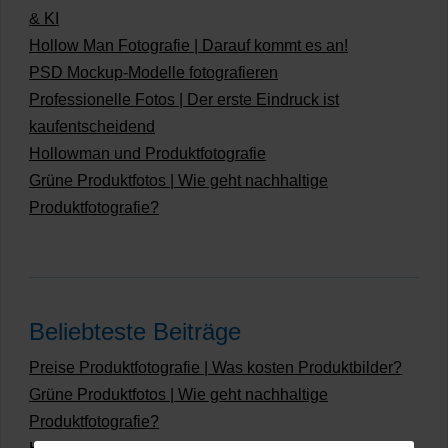
& KI
Hollow Man Fotografie | Darauf kommt es an!
PSD Mockup-Modelle fotografieren
Professionelle Fotos | Der erste Eindruck ist
kaufentscheidend
Hollowman und Produktfotografie
Grüne Produktfotos | Wie geht nachhaltige
Produktfotografie?
Beliebteste Beiträge
Preise Produktfotografie | Was kosten Produktbilder?
Grüne Produktfotos | Wie geht nachhaltige
Produktfotografie?