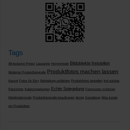
Tags
Bildobjekte freistellen
All-inclusive Preise
Lausanne
Herrenmode
Produktfotos machen lassen
Moderne Produktfotografie
Kassel
Fotos für Etsy
Bekleidung umfärben
Produktfotos bestellen
frei nutzbar
Echte Spiegelung
Packshots
Kulanzregelungen
Fotomuster schicken
Kleinkindermode
Produktfotografie beauftragen
lässig
Gestaltung
Was kostet
ein Produktfoto