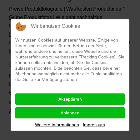
Preise Produktfotografie | Was kosten Produktbilder?
Grüne Produktfotos | Wie geht nachhaltige
Produktfotografie?
Wir benutzen Cookies
Hollow Man Fotografie | Darauf kommt es an!
Wir nutzen Cookies auf unserer Website. Einige von
Dateiformate und Bilder mit transparentem Hintergrund
ihnen sind essenziell für den Betrieb der Seite,
Hollowman und Produktfotografie
während andere uns helfen, diese Website und die
Nutzererfahrung zu verbessern (Tracking Cookies). Sie
können selbst entscheiden, ob Sie die Cookies
Google Rezensionen
zulassen möchten. Bitte beachten Sie, dass bei einer
Ablehnung womöglich nicht mehr alle Funktionalitäten
PRO-ducto GmbH
, Fotografie und Bildbearbeitung in
der Seite zur Verfügung stehen.
Lichtenau
5,0
⭐⭐⭐⭐⭐
bei
144 Google-Rezensionen
(Stand
Akzeptieren
02.01.2026)
Alle Rezensionen ansehen
|
Bewertung abgeben
Ablehnen
Weitere Informationen
Impressum