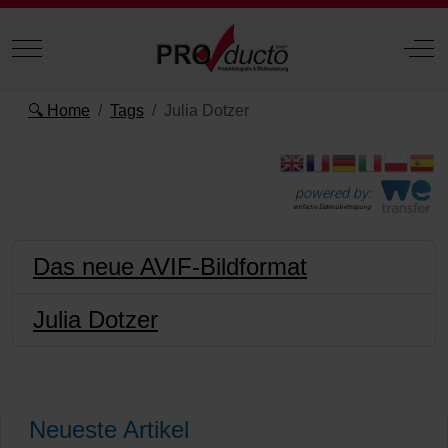
Mobile Menu Toggle
Off
🔍 Home
Tags
Julia Dotzer
powered by:
einfache Datenübertragung
Das neue AVIF-Bildformat
Julia Dotzer
Neueste Artikel