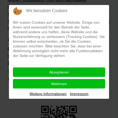
Produktfotografie?
Wir benutzen Cookies
Hollow Man Fotografie | Darauf kommt es an!
Dateiformate und Bilder mit transparentem Hintergrund
Wir nutzen Cookies auf unserer Website. Einige von
ihnen sind essenziell für den Betrieb der Seite,
Hollowman und Produktfotografie
während andere uns helfen, diese Website und die
Nutzererfahrung zu verbessern (Tracking Cookies). Sie
Google Rezensionen
können selbst entscheiden, ob Sie die Cookies
zulassen möchten. Bitte beachten Sie, dass bei einer
PRO-ducto GmbH
, Fotografie und Bildbearbeitung in
Ablehnung womöglich nicht mehr alle Funktionalitäten
der Seite zur Verfügung stehen.
Lichtenau
5,0
⭐⭐⭐⭐⭐
bei
144 Google-Rezensionen
(Stand
02.01.2026)
Akzeptieren
Alle Rezensionen ansehen
|
Bewertung abgeben
Ablehnen
Weitere Informationen
Impressum