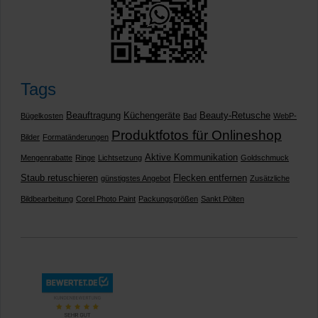
Tags
Beauftragung
Küchengeräte
Beauty-Retusche
Bügelkosten
Bad
WebP-
Produktfotos für Onlineshop
Bilder
Formatänderungen
Aktive Kommunikation
Mengenrabatte
Ringe
Lichtsetzung
Goldschmuck
Staub retuschieren
Flecken entfernen
günstigstes Angebot
Zusätzliche
Bildbearbeitung
Corel Photo Paint
Packungsgrößen
Sankt Pölten