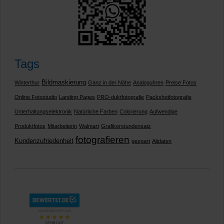
Tags
Bildmaskierung
Winterthur
Ganz in der Nähe
Analoguhren
Preise Fotos
Online Fotostudio
Landing Pages
PRO-duktfotografie
Packshotfotografie
Unterhaltungselektronik
Natürliche Farben
Colorierung
Aufwendige
Produktfotos
Mitarbeiterin
Walmart
Grafikerstundensatz
fotografieren
Kundenzufriedenheit
gespart
Altdaten