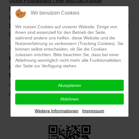
Grüne Produktfotos | Wie geht nachhaltige
Produktfotografie?
Wir benutzen Cookies
Hollow Man Fotografie | Darauf kommt es an!
Dateiformate und Bilder mit transparentem Hintergrund
Wir nutzen Cookies auf unserer Website. Einige von
ihnen sind essenziell für den Betrieb der Seite,
Hollowman und Produktfotografie
während andere uns helfen, diese Website und die
Nutzererfahrung zu verbessern (Tracking Cookies). Sie
Google Rezensionen
können selbst entscheiden, ob Sie die Cookies
zulassen möchten. Bitte beachten Sie, dass bei einer
PRO-ducto GmbH
, Fotografie und Bildbearbeitung in
Ablehnung womöglich nicht mehr alle Funktionalitäten
der Seite zur Verfügung stehen.
Lichtenau
5,0
⭐⭐⭐⭐⭐
bei
144 Google-Rezensionen
(Stand
Akzeptieren
02.01.2026)
Alle Rezensionen ansehen
|
Bewertung abgeben
Ablehnen
Weitere Informationen
Impressum