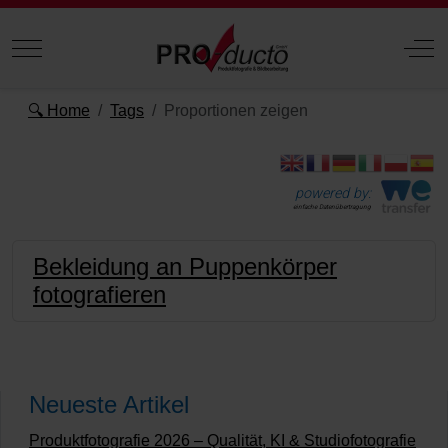
Mobile Menu Toggle
Off
🔍 Home
Tags
Proportionen zeigen
powered by:
einfache Datenübertragung
Bekleidung an Puppenkörper
fotografieren
Neueste Artikel
Produktfotografie 2026 – Qualität, KI & Studiofotografie