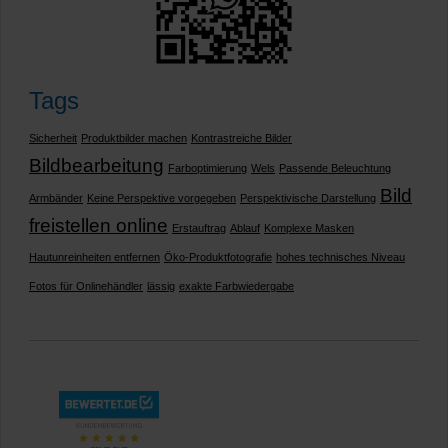
Tags
Sicherheit
Produktbilder machen
Kontrastreiche Bilder
Bildbearbeitung
Farboptimierung
Wels
Passende Beleuchtung
Bild
Armbänder
Keine Perspektive vorgegeben
Perspektivische Darstellung
freistellen online
Erstauftrag
Ablauf
Komplexe Masken
Hautunreinheiten entfernen
Öko-Produktfotografie
hohes technisches Niveau
Fotos für Onlinehändler
lässig
exakte Farbwiedergabe