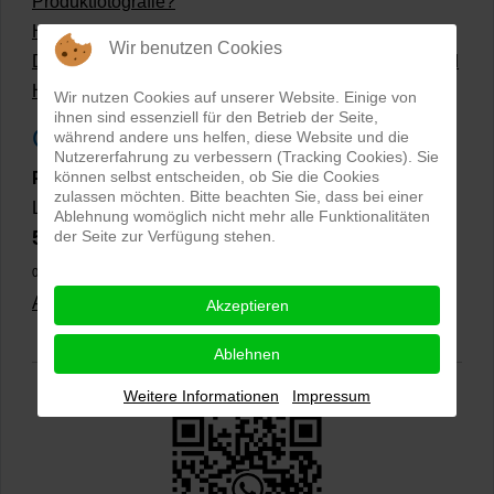
Produktfotografie?
Hollow Man Fotografie | Darauf kommt es an!
Wir benutzen Cookies
Dateiformate und Bilder mit transparentem Hintergrund
Hollowman und Produktfotografie
Wir nutzen Cookies auf unserer Website. Einige von
ihnen sind essenziell für den Betrieb der Seite,
Google Rezensionen
während andere uns helfen, diese Website und die
Nutzererfahrung zu verbessern (Tracking Cookies). Sie
können selbst entscheiden, ob Sie die Cookies
PRO-ducto GmbH
, Fotografie und Bildbearbeitung in
zulassen möchten. Bitte beachten Sie, dass bei einer
Lichtenau
Ablehnung womöglich nicht mehr alle Funktionalitäten
5,0
der Seite zur Verfügung stehen.
⭐⭐⭐⭐⭐
bei
144 Google-Rezensionen
(Stand
02.01.2026)
Alle Rezensionen ansehen
|
Bewertung abgeben
Akzeptieren
Ablehnen
Weitere Informationen
Impressum