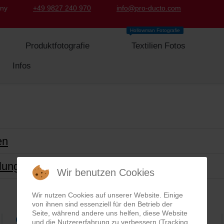
any
+49 9827 240 970
info@pro-ducto.com
Hollowman Fotografie
Produktfotografie
Textilien Fotos
Infos
en
llungen
Wir benutzen Cookies
Wir nutzen Cookies auf unserer Website. Einige
von ihnen sind essenziell für den Betrieb der
Seite, während andere uns helfen, diese Website
Google Rezensionen
und die Nutzererfahrung zu verbessern (Tracking