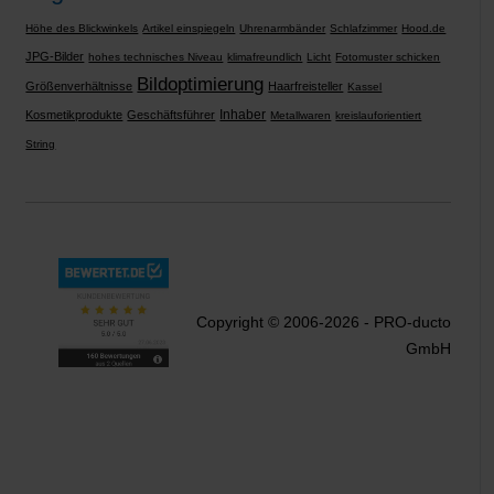
Höhe des Blickwinkels
Artikel einspiegeln
Uhrenarmbänder
Schlafzimmer
Hood.de
JPG-Bilder
hohes technisches Niveau
klimafreundlich
Licht
Fotomuster schicken
Bildoptimierung
Größenverhältnisse
Haarfreisteller
Kassel
Inhaber
Kosmetikprodukte
Geschäftsführer
Metallwaren
kreislauforientiert
String
Copyright © 2006-2026 - PRO-ducto
GmbH