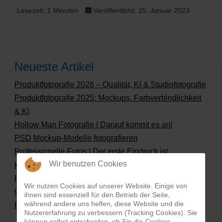
Lesezeit: 1 Minuten
Veröffentlicht: 25. Januar 2023
Neueste Artikel
Produktfotografie 2026 – Qualität, KI & Studiofotografie
Produktfotografie 2025: Mockups, Farbverbindlichkeit
& KI
Hollow Man Fotografie | Darauf kommt es an!
PSD Mockup-Modelle fotografieren
Professionelle Fotos | Der erste Eindruck ist
Wir benutzen Cookies
kaufentscheidend
Hollowman und Produktfotografie
Wir nutzen Cookies auf unserer Website. Einige von
Grüne Produktfotos | Wie geht nachhaltige
ihnen sind essenziell für den Betrieb der Seite,
während andere uns helfen, diese Website und die
Produktfotografie?
Nutzererfahrung zu verbessern (Tracking Cookies). Sie
können selbst entscheiden, ob Sie die Cookies