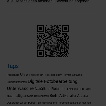
Alle Rezensionen ansehen
|
Bewertung abgeben
Tags
Uhren
Packshots
Was ist ein Freisteller
ebay-Format
Einfache
Digitale Fotobearbeitung
Studioaufnahmen
Unterwäsche
Natürliche Retusche
Feldkirch
PSD-Bilder
nachhaltig
Berlin
Artikel aller Art
Schweiz
Herrenuhren
SEO
Dekoration an der Puppe
Funktionswäsche
Personen schlanker machen