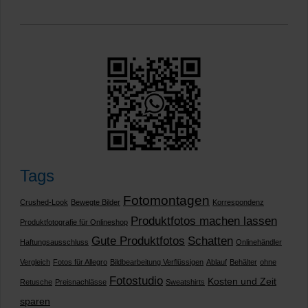
Tags
Fotomontagen
Crushed-Look
Bewegte Bilder
Korrespondenz
Produktfotos machen lassen
Produktfotografie für Onlineshop
Gute Produktfotos
Schatten
Haftungsausschluss
Onlinehändler
Vergleich
Fotos für Allegro
Bildbearbeitung Verflüssigen
Ablauf
Behälter
ohne
Fotostudio
Kosten und Zeit
Retusche
Preisnachlässe
Sweatshirts
sparen