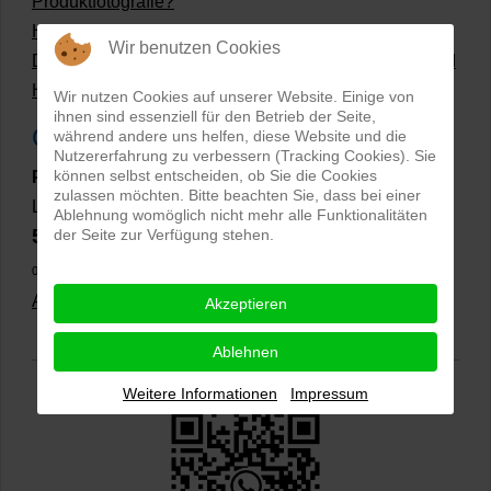
Produktfotografie?
Hollow Man Fotografie | Darauf kommt es an!
Wir benutzen Cookies
Dateiformate und Bilder mit transparentem Hintergrund
Hollowman und Produktfotografie
Wir nutzen Cookies auf unserer Website. Einige von
ihnen sind essenziell für den Betrieb der Seite,
Google Rezensionen
während andere uns helfen, diese Website und die
Nutzererfahrung zu verbessern (Tracking Cookies). Sie
können selbst entscheiden, ob Sie die Cookies
PRO-ducto GmbH
, Fotografie und Bildbearbeitung in
zulassen möchten. Bitte beachten Sie, dass bei einer
Lichtenau
Ablehnung womöglich nicht mehr alle Funktionalitäten
5,0
der Seite zur Verfügung stehen.
⭐⭐⭐⭐⭐
bei
144 Google-Rezensionen
(Stand
02.01.2026)
Alle Rezensionen ansehen
|
Bewertung abgeben
Akzeptieren
Ablehnen
Weitere Informationen
Impressum