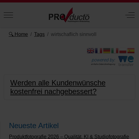
Mobile Menu Toggle
Off
🔍 Home
Tags
wirtschaflich sinnvoll
powered by:
einfache Datenübertragung
Werden alle Kundenwünsche
kostenfrei nachgebessert?
Neueste Artikel
Produktfotografie 2026 – Qualität, KI & Studiofotografie