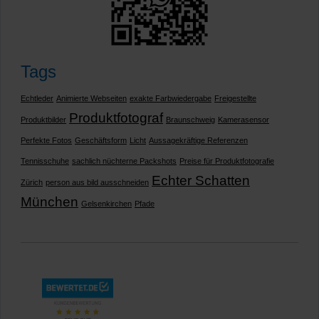
Tags
Echtleder
Animierte Webseiten
exakte Farbwiedergabe
Freigestellte
Produktfotograf
Produktbilder
Braunschweig
Kamerasensor
Perfekte Fotos
Geschäftsform
Licht
Aussagekräftige Referenzen
Tennisschuhe
sachlich nüchterne Packshots
Preise für Produktfotografie
Echter Schatten
Zürich
person aus bild ausschneiden
München
Gelsenkirchen
Pfade